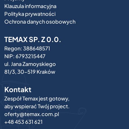
Klauzula informacyjna
Polityka prywatności
Ochrona danych osobowych
TEMAX SP. Z 0.0.
Regon: 388648571
NIP: 6793215447
ul. Jana Zamoyskiego
81/3, 30-519 Kraków
Kontakt
Zespół Temax jest gotowy,
aby wspierać Twój project.
oferty@temax.com.pl
+48 453 631 621